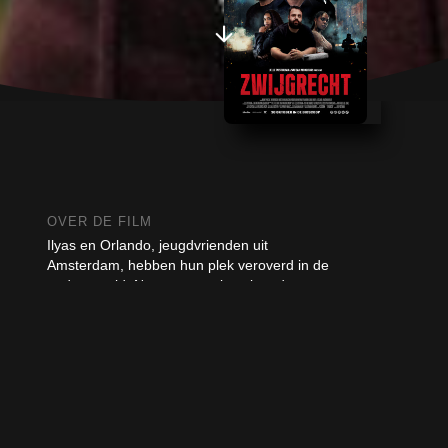
OVER DE FILM
Ilyas en Orlando, jeugdvrienden uit
Amsterdam, hebben hun plek veroverd in de
onderwereld. Na een aantal geslaagde
uithaalacties in de Rotterdamse haven staan
ze bekend als betrouwbare spelers in de
criminele scene. Maar Ilyas wil eruit. Hij
droomt van een ander leven met zijn vriendin
Amber. Een leven zonder geweld, zonder
adrenaline, zonder angst. Wanneer een
nieuwe miljoenenlading cocaïne onderweg is
naar Rotterdam, wordt Ilyas onder dwang