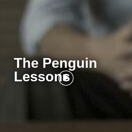
The Penguin
Lessons