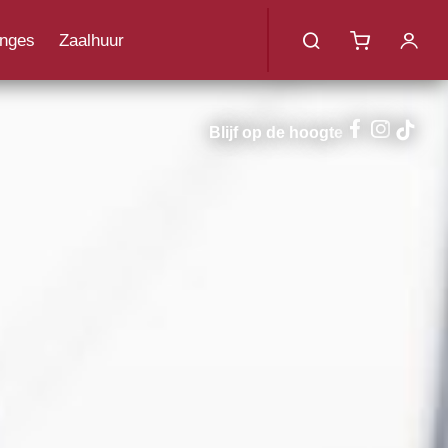
menu
nges
Zaalhuur
uotes
Blijf op de hoogte