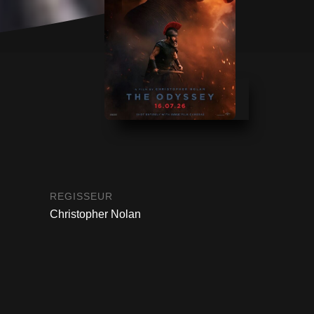
REGISSEUR
Christopher Nolan
ACTEURS
Matt Damon, Tom Holland, Anne
Hathaway, Robert Pattinson, Lupita
Nyong'o, Zendaya, Charlize Theron