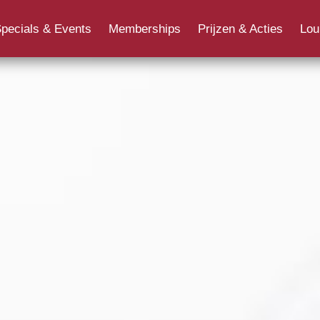
Overig
Jongerenpas
Cadeaukaart
Ons 
pecials & Events
Memberships
Prijzen & Acties
Lou
Cine+ Movieclub
Acties, bonnen en vouchers
Filmq
Specials & Events