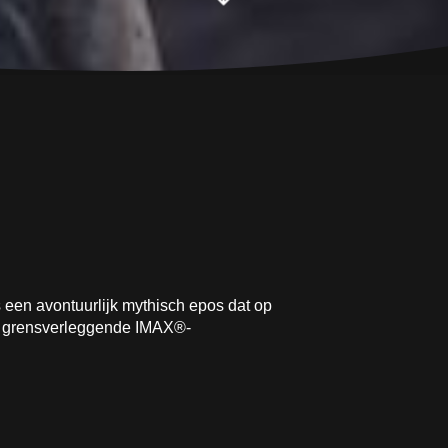
 een avontuurlijk mythisch epos dat op
et grensverleggende IMAX®-
zal voor het eerst te zien zijn in
oop. In The Odyssey schitteren Matt
ttinson en Lupita Nyong'o, met
rdt geproduceerd door Emma Thomas
rijf Syncopy. Thomas Hayslip is