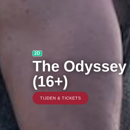
2D
The Odyssey
(16+)
TIJDEN & TICKETS