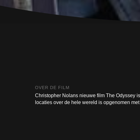
OVER DE FILM
Christopher Nolans nieuwe film The Odyssey is
locaties over de hele wereld is opgenomen m
filmtechnologie. Het beroemde werk van Homerus 
IMAX® en draait vanaf 16 juli 2026 in de biosc
Damon, Tom Holland, Anne Hathaway, Robert Pa
Zendaya en Charlize Theron. The Odyssey wo
en Christopher Nolan voor hun filmproductiebed