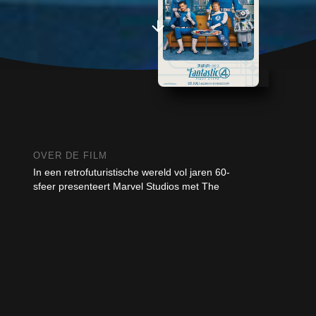
OVER DE FILM
In een retrofuturistische wereld vol jaren 60-
sfeer presenteert Marvel Studios met The
Fantastic Four: First Steps Marvels eerste
familie, bestaande uit: Reed Richards/Mister
Fantastic (Pedro Pascal), Sue Storm/Invisible
Woman (Vanessa Kirby), Johnny
Storm/Human Torch (Joseph Quinn) en Ben
Grimm/The Thing (Ebon Moss-Bachrach). We
volgen de familie terwijl ze hun grootste
uitdaging tot nu toe te verduren krijgen. Ze
worden gedwongen om hun rol als helden te