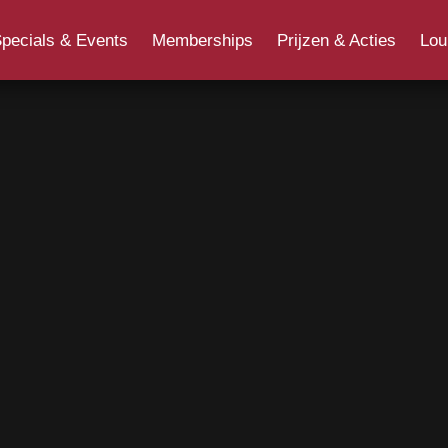
Overig
Jongerenpas
Cadeaukaart
Ons 
pecials & Events
Memberships
Prijzen & Acties
Lou
Cine+ Movieclub
Acties, bonnen en vouchers
Filmq
Specials & Events