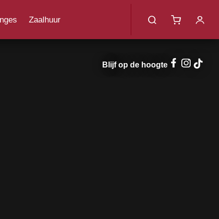
menu
nges
Zaalhuur
uotes
Blijf op de hoogte