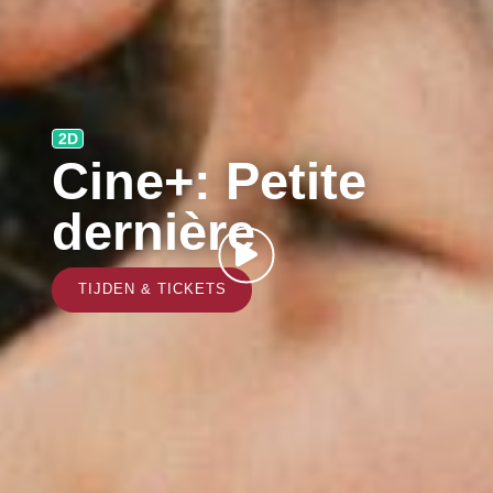
2D
Cine+: Petite
dernière
TIJDEN & TICKETS