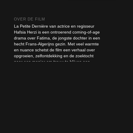
OVER DE FILM
La Petite Dernière van actrice en regisseur
Hafsia Herzi is een ontroerend coming‑of‑age
drama over Fatima, de jongste dochter in een
hecht Frans‑Algerijns gezin. Met veel warmte
en nuance schetst de film een verhaal over
opgroeien, zelfontdekking en de zoektocht
naar een manier om trouw te blijven aan
jezelf. De 17-jarige Fatima (Nadia Melliti)
verlaat de Parijse buitenwijken om in de stad
te gaan studeren. Ze ontdekt een wereld
waarin ze queer kan zijn, maar merkt ook dat
ze niet weet hoe ze zich nu tot haar geloof
moet verhouden. Terwijl Fatima nieuwe
vriendschappen sluit en voorzichtig haar
onafhankelijkheid verkent, ontmoet ze
verpleegster Ji-Na (Park Ji-min). Voor het
eerst wordt ze echt verliefd, een ervaring die
haar confronteert met de verschillende kanten