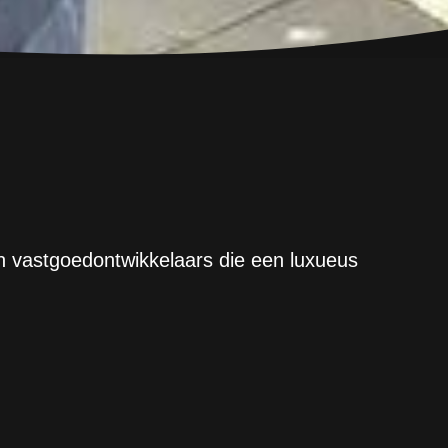
en vastgoedontwikkelaars die een luxueus
yllisch Sardinisch dorpje. Gebaseerd op ware
e bouw van een resort bij het strand
 één dwarsligger: Efisio een herder die
oor woedende smeekbedes van zijn
mt de herder en zijn dochter