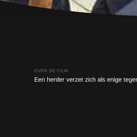
OVER DE FILM
Een herder verzet zich als enige teg
vakantieoord willen bouwen bij zijn id
gebeurtenissen.
Als een Milanese zakenman zijn zinnen zet op d
van een idyllisch Sardinisch dorpje stuit hij op
weigert zijn huis en zijn land te verkopen. D
dorpsbewoners en gigantische geldbedragen ko