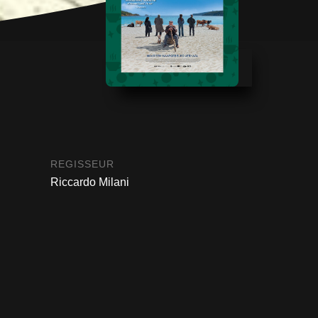
REGISSEUR
Riccardo Milani
ACTEURS
Diego Abatantuono, Virginia
Raffaele, Aldo Baglio
GENRE
Komedie, Drama