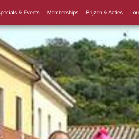
Overig
Jongerenpas
Cadeaukaart
Ons 
pecials & Events
Memberships
Prijzen & Acties
Lou
Cine+ Movieclub
Acties, bonnen en vouchers
Filmq
Specials & Events