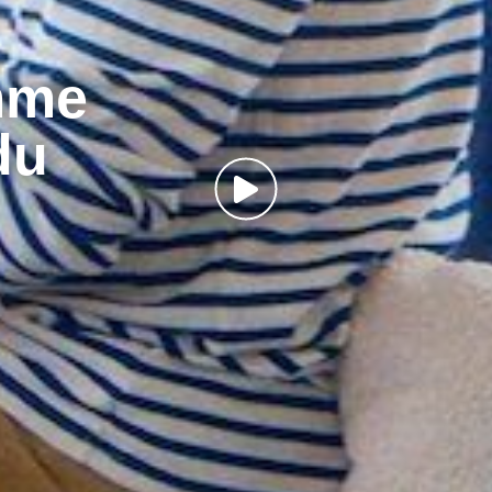
mme
du