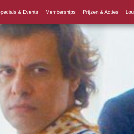
Overig
Jongerenpas
Cadeaukaart
Ons 
pecials & Events
Memberships
Prijzen & Acties
Lou
Cine+ Movieclub
Acties, bonnen en vouchers
Filmq
Specials & Events