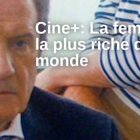
Cine+: La fe
la plus riche 
monde