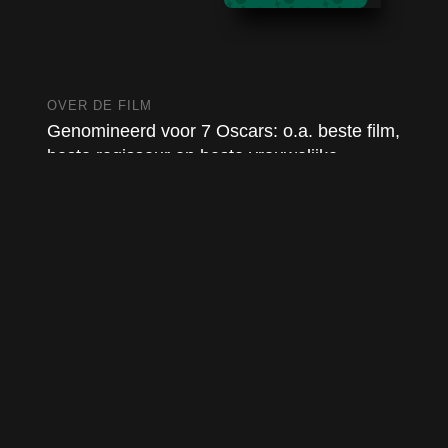
OVER DE FILM
Genomineerd voor 7 Oscars: o.a. beste film,
beste regisseur en beste vrouwelijke
hoofdrol!
Van Academy Award®-winnaar en
schrijver/regisseur Chloé Zhao (Nomadland,
The Eternals). Hamnet vertelt het krachtige
liefdesverhaal dat de inspiratie vormde voor
Shakespeare’s tijdloze meesterwerk, Hamlet.
Met o.a. Jessie Buckley (Wicked Little Letters,
The Lost Daughter) en Paul Mescal (Gladiator
II, Aftersun).
Winnaar Golden Globe Award 2026 voor
Beste Film!