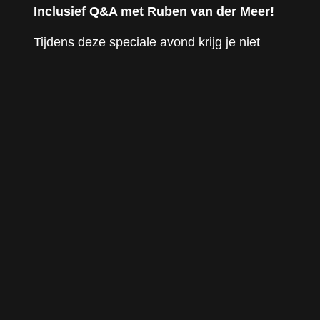
Inclusief Q&A met Ruben van der Meer!
Tijdens deze speciale avond krijg je niet
alleen de kans om Bad Slippers op het
grote scherm te zien, maar ook om direct in
gesprek te gaan met Ruben van der Meer.
Hij deelt zijn verhalen, inzichten en
ervaringen, en beantwoordt graag vragen
uit het publiek. Het is een unieke
gelegenheid om dieper te duiken in de
wereld achter de film en te ontdekken wat er
allemaal komt kijken bij het maken van een
Nederlandse film.
Voor een toegankelijke prijs van €12,50 kun
je genieten van de film én de Q&A.